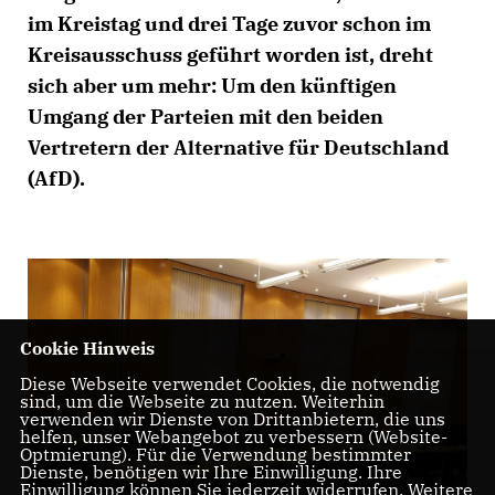
im Kreistag und drei Tage zuvor schon im
Kreisausschuss geführt worden ist, dreht
sich aber um mehr: Um den künftigen
Umgang der Parteien mit den beiden
Vertretern der Alternative für Deutschland
(AfD).
Cookie Hinweis
Diese Webseite verwendet Cookies, die notwendig
sind, um die Webseite zu nutzen. Weiterhin
verwenden wir Dienste von Drittanbietern, die uns
helfen, unser Webangebot zu verbessern (Website-
Optmierung). Für die Verwendung bestimmter
Dienste, benötigen wir Ihre Einwilligung. Ihre
Einwilligung können Sie jederzeit widerrufen. Weitere