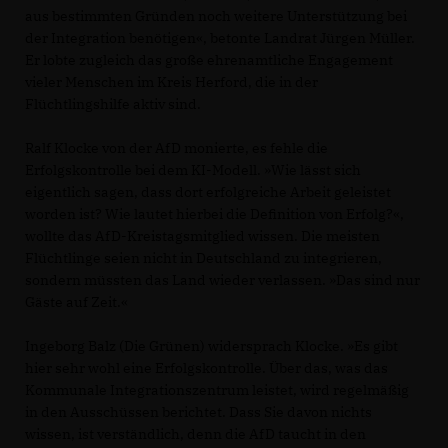
aus bestimmten Gründen noch weitere Unterstützung bei
der Integration benötigen«, betonte Landrat Jürgen Müller.
Er lobte zugleich das große ehrenamtliche Engagement
vieler Menschen im Kreis Herford, die in der
Flüchtlingshilfe aktiv sind.
Ralf Klocke von der AfD monierte, es fehle die
Erfolgskontrolle bei dem KI-Modell. »Wie lässt sich
eigentlich sagen, dass dort erfolgreiche Arbeit geleistet
worden ist? Wie lautet hierbei die Definition von Erfolg?«,
wollte das AfD-Kreistagsmitglied wissen. Die meisten
Flüchtlinge seien nicht in Deutschland zu integrieren,
sondern müssten das Land wieder verlassen. »Das sind nur
Gäste auf Zeit.«
Ingeborg Balz (Die Grünen) widersprach Klocke. »Es gibt
hier sehr wohl eine Erfolgskontrolle. Über das, was das
Kommunale Integrationszentrum leistet, wird regelmäßig
in den Ausschüssen berichtet. Dass Sie davon nichts
wissen, ist verständlich, denn die AfD taucht in den