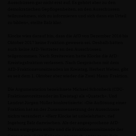
Ausschüssen gar nicht erst auf. Es gehört aber zu den
demokratischen Gepflogenheiten, an den Ausschüssen
teilzunehmen, sich zu informieren und sich dann ein Urteil
zu bilden«, stellte Balz klar.
Klocke wies darauf hin, dass die AfD von Dezember 2016 bis
Oktober 2017 keine Fraktion gewesen sei. Deshalb hätten
auch keine AfD-Vertreter an den Ausschüssen
teilgenommen. Nach Streitereien hatte Klocke die AfD-
Kreistagsfraktion verlassen. Nach Gesprächen mit dem
AfD-Fraktionsvorsitzenden im Kreistag, Herbert Weber, gibt
es seit dem 1. Oktober aber wieder die Zwei-Mann-Fraktion.
Die Argumentation bezeichnete Michael Schönbeck (CDU-
Fraktionsvorsitzender im Kreistag) als »Quatsch«. Und
Landrat Jürgen Müller konkretisierte: »Die Auflösung einer
Fraktion hat an der Zusammensetzung der Ausschüsse
nichts verändert.« »Herr Klocke ist unbelehrbar«, rief
Ingeborg Balz dazwischen. Als der angesprochene AfD-
Mann entgegnen wollte und die Fraktionsvorsitzende der
Grünen mit »liebe Kollegin« ansprach, entgegnete Balz