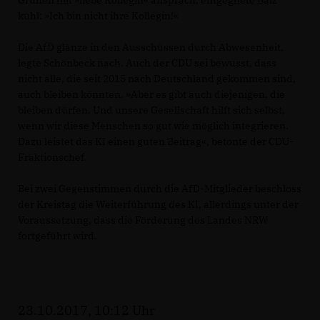
kühl: »Ich bin nicht ihre Kollegin!«
Die AfD glänze in den Ausschüssen durch Abwesenheit,
legte Schönbeck nach. Auch der CDU sei bewusst, dass
nicht alle, die seit 2015 nach Deutschland gekommen sind,
auch bleiben könnten. »Aber es gibt auch diejenigen, die
bleiben dürfen. Und unsere Gesellschaft hilft sich selbst,
wenn wir diese Menschen so gut wie möglich integrieren.
Dazu leistet das KI einen guten Beitrag«, betonte der CDU-
Fraktionschef.
Bei zwei Gegenstimmen durch die AfD-Mitglieder beschloss
der Kreistag die Weiterführung des KI, allerdings unter der
Voraussetzung, dass die Förderung des Landes NRW
fortgeführt wird.
23.10.2017, 10:12 Uhr