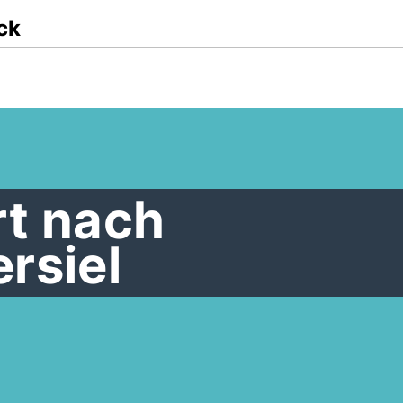
ck
rt nach
rsiel